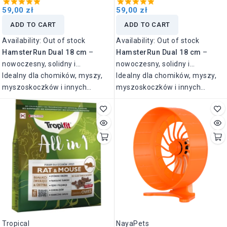
59,00 zł
59,00 zł
ADD TO CART
ADD TO CART
Availability:
Out of stock
Availability:
Out of stock
HamsterRun Dual 18 cm
–
HamsterRun Dual 18 cm
–
nowoczesny, solidny i
nowoczesny, solidny i
wyjątkowo cichy kołowrotek
Idealny dla chomików, myszy,
wyjątkowo cichy kołowrotek
Idealny dla chomików, myszy,
zaprojektowany z myślą o
myszoskoczków i innych
zaprojektowany z myślą o
myszoskoczków i innych
zdrowiu i komforcie Twojego
małych gryzoni.
zdrowiu i komforcie Twojego
małych gryzoni.
pupila.
pupila.
Tropical
NayaPets