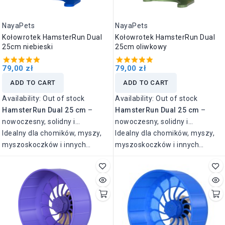
NayaPets
NayaPets
Kołowrotek HamsterRun Dual
Kołowrotek HamsterRun Dual
25cm niebieski
25cm oliwkowy
79,00 zł
79,00 zł
ADD TO CART
ADD TO CART
Availability:
Out of stock
Availability:
Out of stock
HamsterRun Dual 25 cm
–
HamsterRun Dual 25 cm
–
nowoczesny, solidny i
nowoczesny, solidny i
wyjątkowo cichy kołowrotek
Idealny dla chomików, myszy,
wyjątkowo cichy kołowrotek
Idealny dla chomików, myszy,
zaprojektowany z myślą o
myszoskoczków i innych
zaprojektowany z myślą o
myszoskoczków i innych
zdrowiu i komforcie Twojego
małych gryzoni.
zdrowiu i komforcie Twojego
małych gryzoni.
pupila.
pupila.