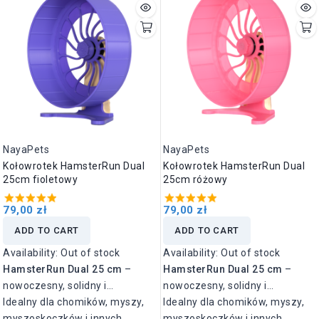
NayaPets
NayaPets
Kołowrotek HamsterRun Dual
Kołowrotek HamsterRun Dual
25cm fioletowy
25cm różowy
79,00 zł
79,00 zł
ADD TO CART
ADD TO CART
Availability:
Out of stock
Availability:
Out of stock
HamsterRun Dual 25 cm
–
HamsterRun Dual 25 cm
–
nowoczesny, solidny i
nowoczesny, solidny i
wyjątkowo cichy kołowrotek
Idealny dla chomików, myszy,
wyjątkowo cichy kołowrotek
Idealny dla chomików, myszy,
zaprojektowany z myślą o
myszoskoczków i innych
zaprojektowany z myślą o
myszoskoczków i innych