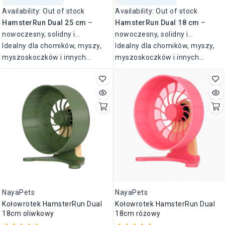
Availability:
Out of stock
Availability:
Out of stock
HamsterRun Dual 25 cm
–
HamsterRun Dual 18 cm
–
nowoczesny, solidny i
nowoczesny, solidny i
wyjątkowo cichy kołowrotek
Idealny dla chomików, myszy,
wyjątkowo cichy kołowrotek
Idealny dla chomików, myszy,
zaprojektowany z myślą o
myszoskoczków i innych
zaprojektowany z myślą o
myszoskoczków i innych
zdrowiu i komforcie Twojego
małych gryzoni.
zdrowiu i komforcie Twojego
małych gryzoni.
pupila.
pupila.
NayaPets
NayaPets
Kołowrotek HamsterRun Dual
Kołowrotek HamsterRun Dual
18cm oliwkowy
18cm różowy