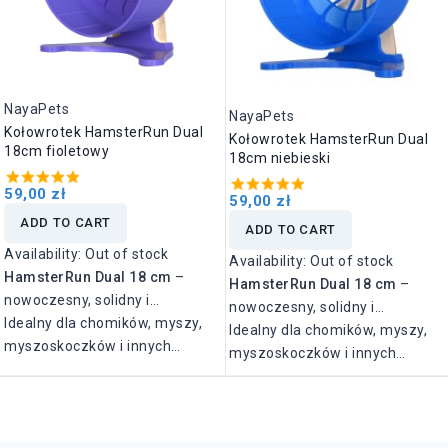
NayaPets
NayaPets
Kołowrotek HamsterRun Dual
Kołowrotek HamsterRun Dual
18cm fioletowy
18cm niebieski
59,00 zł
59,00 zł
ADD TO CART
ADD TO CART
Availability:
Out of stock
Availability:
Out of stock
HamsterRun Dual 18 cm
–
HamsterRun Dual 18 cm
–
nowoczesny, solidny i
nowoczesny, solidny i
wyjątkowo cichy kołowrotek
Idealny dla chomików, myszy,
wyjątkowo cichy kołowrotek
Idealny dla chomików, myszy,
zaprojektowany z myślą o
myszoskoczków i innych
zaprojektowany z myślą o
myszoskoczków i innych
zdrowiu i komforcie Twojego
małych gryzoni.
zdrowiu i komforcie Twojego
małych gryzoni.
pupila.
pupila.