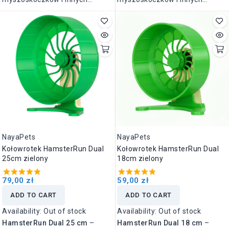
zdrowiu i komforcie Twojego
małych gryzoni.
zdrowiu i komforcie Twojego
małych gryzoni.
pupila.
pupila.
NayaPets
NayaPets
Kołowrotek HamsterRun Dual
Kołowrotek HamsterRun Dual
25cm zielony
18cm zielony
79,00 zł
59,00 zł
ADD TO CART
ADD TO CART
Availability:
Out of stock
Availability:
Out of stock
HamsterRun Dual 25 cm
–
HamsterRun Dual 18 cm
–