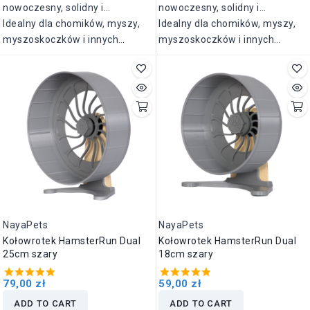
nowoczesny, solidny i
nowoczesny, solidny i
wyjątkowo cichy kołowrotek
Idealny dla chomików, myszy,
wyjątkowo cichy kołowrotek
Idealny dla chomików, myszy,
zaprojektowany z myślą o
myszoskoczków i innych
zaprojektowany z myślą o
myszoskoczków i innych
zdrowiu i komforcie Twojego
małych gryzoni.
zdrowiu i komforcie Twojego
małych gryzoni.
pupila.
pupila.
NayaPets
NayaPets
Kołowrotek HamsterRun Dual
Kołowrotek HamsterRun Dual
25cm szary
18cm szary
79,00 zł
59,00 zł
ADD TO CART
ADD TO CART