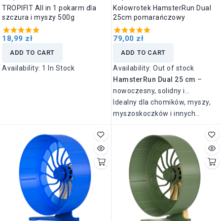
TROPIFIT All in 1 pokarm dla
Kołowrotek HamsterRun Dual
szczura i myszy 500g
25cm pomarańczowy
18,99 zł
79,00 zł
ADD TO CART
ADD TO CART
Availability:
1 In Stock
Availability:
Out of stock
HamsterRun Dual 25 cm
–
nowoczesny, solidny i
wyjątkowo cichy kołowrotek
Idealny dla chomików, myszy,
zaprojektowany z myślą o
myszoskoczków i innych
zdrowiu i komforcie Twojego
małych gryzoni.
pupila.