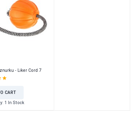
sznurku - Liker Cord 7
TO CART
ty:
1 In Stock