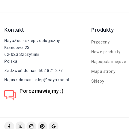
Kontakt
Produkty
NayaZoo - sklep zoologiczny
Przeceny
Krańcowa 23
Nowe produkty
62-023 Szczytniki
Polska
Najpopularniejsze
Zadzwoń do nas:
602 821 277
Mapa strony
Napisz do nas:
sklep@nayazoo.pl
Sklepy
Porozmawiajmy :)
+48 602 821 277